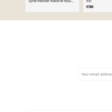
Syriel merisier massif et tissu
XVI
jaune
€780
Page 1 of 10