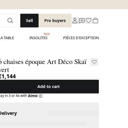
Sell
Pro buyers
NEW
LA TABLE
INSOLITES
PIÈCES D'EXCEPTION
6 chaises époque Art Déco Skaï
vert
€1,144
Add to cart
ay in 3 or 4x with
Delivery