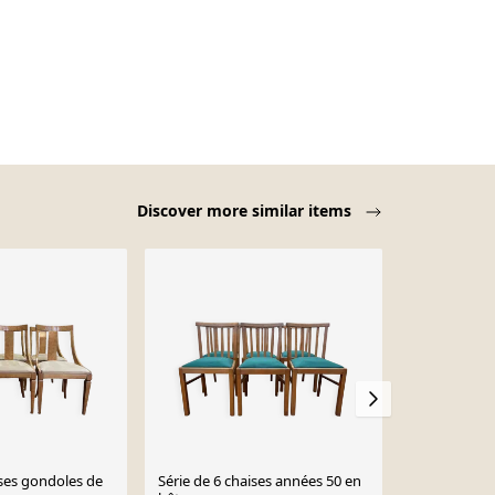
Discover more similar items
ises gondoles de
Série de 6 chaises années 50 en
6 chaises en