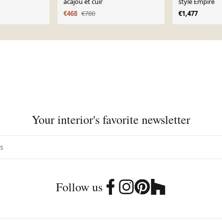
acajou et cuir
style Empire
€468
€780
€1,477
Your interior's favorite newsletter
Follow us