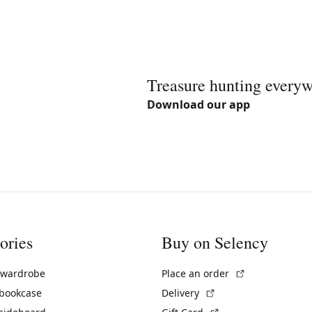
Treasure hunting every
Download our app
ories
Buy on Selency
(External link)
 wardrobe
Place an order
(External link)
 bookcase
Delivery
(External link)