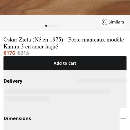
Similars
Page 1 of 7
Oskar Zieta (Né en 1975) - Porte manteaux modèle
Kamm 3 en acier laqué
€176
€215
Add to cart
Delivery
Dimensions