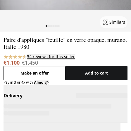
Similars
Page 1 of 8
Paire d'appliques "feuille" en verre opaque, murano,
Italie 1980
54 reviews for this seller
€1,100
€1,450
Make an offer
Add to cart
Pay in 3 or 4x with
Delivery