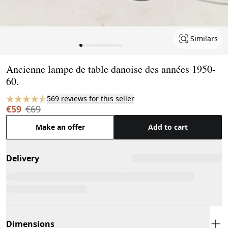
Similars
Page 1 of 14
Ancienne lampe de table danoise des années 1950-
60.
569 reviews for this seller
€59
€69
Make an offer
Add to cart
Delivery
Dimensions