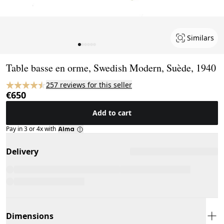
Similars
Page 1 of 6
Table basse en orme, Swedish Modern, Suède, 1940
257 reviews for this seller
€650
Add to cart
Pay in 3 or 4x with
Delivery
Dimensions