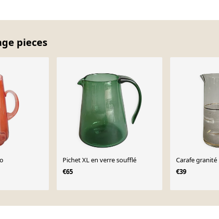
age pieces
co
Pichet XL en verre soufflé
Carafe granité
€65
€39