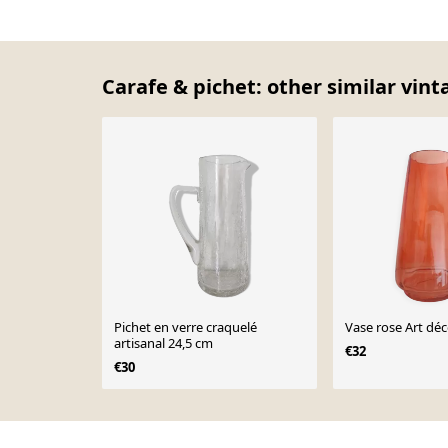
Carafe & pichet: other similar vint
Pichet en verre craquelé
Vase rose Art dé
artisanal 24,5 cm
€32
€30
Page 1 of 10