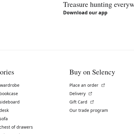
Treasure hunting every
Download our app
ories
Buy on Selency
(External link)
 wardrobe
Place an order
(External link)
 bookcase
Delivery
(External link)
 sideboard
Gift Card
 desk
Our trade program
sofa
chest of drawers