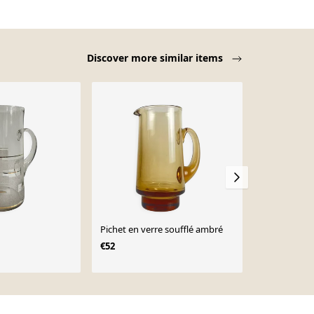
Discover more similar items
Pichet en verre soufflé ambré
Carafe réfri
réservoir à 
€52
€40