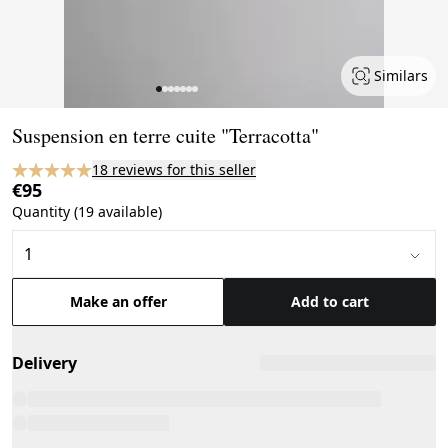
Similars
Page 1 of 7
Suspension en terre cuite "Terracotta"
18 reviews for this seller
€95
Quantity (19 available)
Make an offer
Add to cart
Delivery