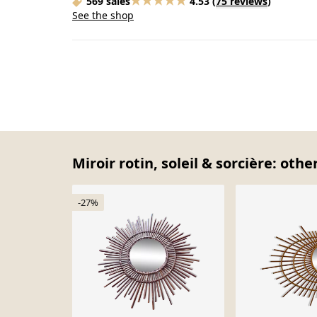
569 sales
4.53
(
75 reviews
)
See the shop
Miroir rotin, soleil & sorcière: oth
-27%