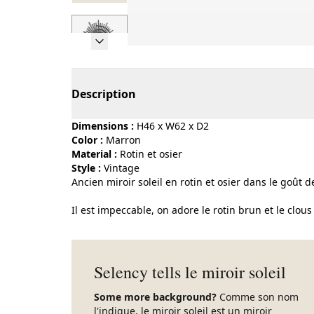
Page 1 of 7
Description
Dimensions :
H46 x W62 x D2
Color :
marron
Material :
rotin et osier
Style :
vintage
Ancien miroir soleil en rotin et osier dans le goût d
Il est impeccable, on adore le rotin brun et le clous
Selency tells le miroir soleil
Some more background?
Comme son nom
l'indique, le miroir soleil est un miroir