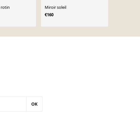
 rotin
Miroir soleil
Miroir solei
rotin - vint
€160
OK