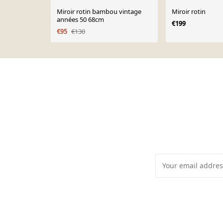
Miroir rotin bambou vintage
Miroir rotin
années 50 68cm
€199
€95
€130
Page 1 of 10