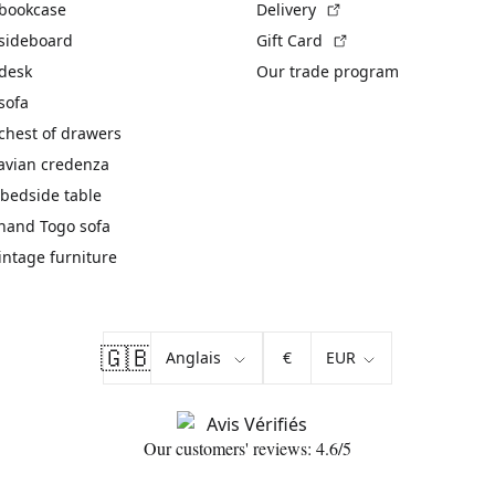
(External link)
 bookcase
Delivery
(External link)
 sideboard
Gift Card
 desk
Our trade program
sofa
chest of drawers
avian credenza
bedside table
hand Togo sofa
vintage furniture
🇬🇧
€
Our customers' reviews: 4.6/5