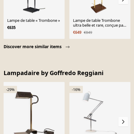
Lampe de table « Trombone »
Lampe de table Trombone
ultra belle et rare, conçue par
€635
Jo Hammerborg pour Fog &
€649
€849
Mørup en 1966
Page 1 of 10
Discover more similar items
Lampadaire by Goffredo Reggiani
-29%
-16%