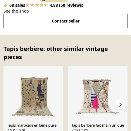
68 sales
4.88
(
50 reviews
)
See the shop
Contact seller
Tapis berbère: other similar vintage
pieces
Tapis marocain en laine pure
Tapis berbère fait main unique
2.5 x 1.5 m
2.5x1.5 m