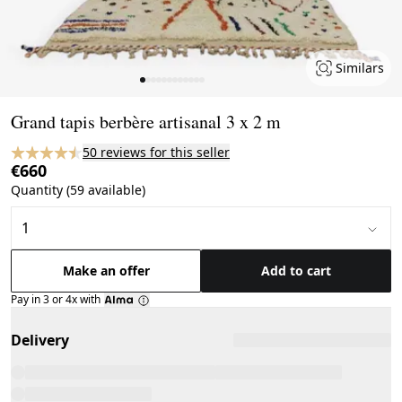
Similars
Page 1 of 12
Grand tapis berbère artisanal 3 x 2 m
50 reviews for this seller
€660
Quantity (59 available)
Make an offer
Add to cart
Pay in 3 or 4x with
Delivery