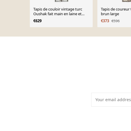
Tapis de couloir vintage turc
Tapis de coureur 
Oushak fait main en laine et
brun large
coton blanc
€629
€373
€596
Page 1 of 10