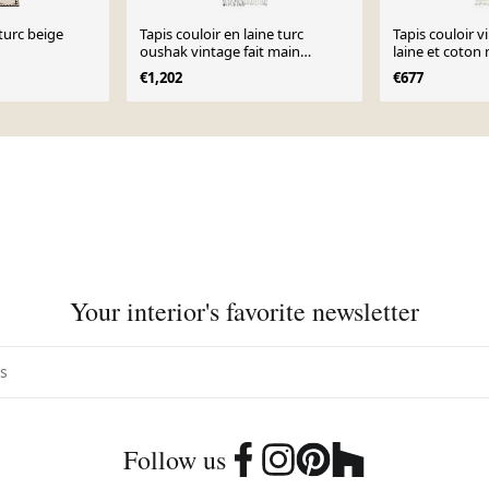
turc beige
Tapis couloir en laine turc
Tapis couloir v
oushak vintage fait main
laine et coton
100x365
des années 197
€1,202
€677
Your interior's favorite newsletter
Follow us