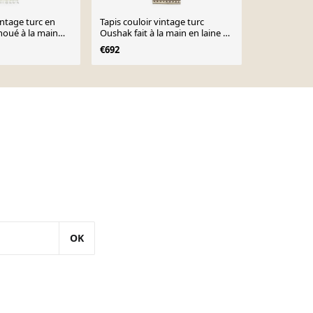
intage turc en
Tapis couloir vintage turc
Tapis coureu
 noué à la main
Oushak fait à la main en laine et
beige et ma
0, 90x340.
coton blanc 90x345
cm
€692
€344
€500
OK