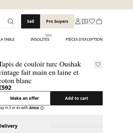
Sell
Pro buyers
NEW
LA TABLE
INSOLITES
PIÈCES D'EXCEPTION
Tapis de couloir turc Oushak
vintage fait main en laine et
coton blanc
€592
Make an offer
Add to cart
ay in 3 or 4x with
Delivery