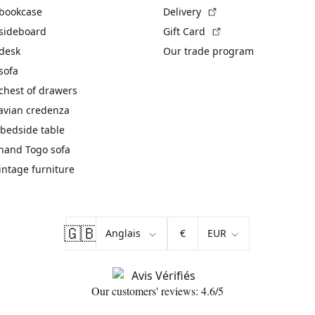
(External link)
 bookcase
Delivery
(External link)
 sideboard
Gift Card
 desk
Our trade program
sofa
chest of drawers
avian credenza
bedside table
hand Togo sofa
vintage furniture
🇬🇧
€
Our customers' reviews: 4.6/5