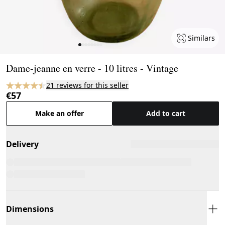
Similars
Page 1 of 8
Dame-jeanne en verre - 10 litres - Vintage
21 reviews for this seller
€57
Make an offer
Add to cart
Delivery
Dimensions