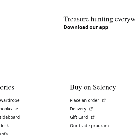
Treasure hunting every
Download our app
ories
Buy on Selency
(External link)
 wardrobe
Place an order
(External link)
 bookcase
Delivery
(External link)
 sideboard
Gift Card
 desk
Our trade program
sofa