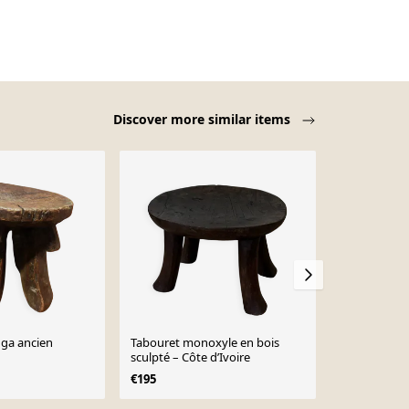
Discover more similar items
ga ancien
Tabouret monoxyle en bois
Grand tabou
sculpté – Côte d’Ivoire
bois (Burkin
€195
€355