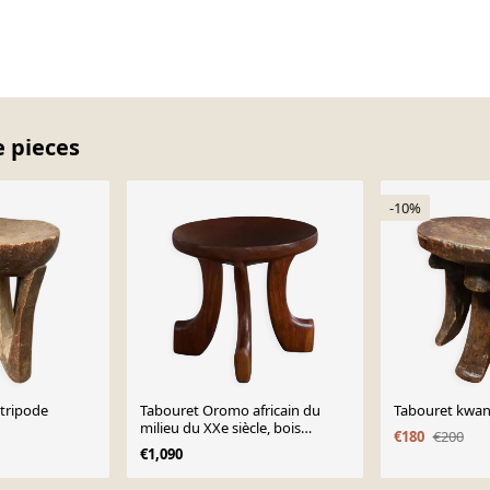
e pieces
-10%
 tripode
Tabouret Oromo africain du
Tabouret kwan
milieu du XXe siècle, bois
€180
€200
sculpté à la main, style tribal
€1,090