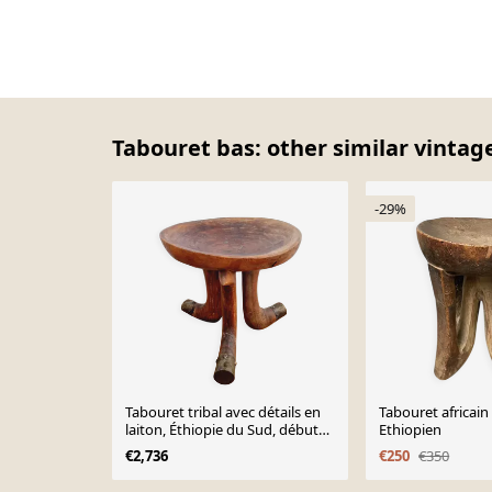
Tabouret bas: other similar vintag
-29%
Tabouret tribal avec détails en
Tabouret africain
laiton, Éthiopie du Sud, début
Ethiopien
du 20e siècle
€2,736
€250
€350