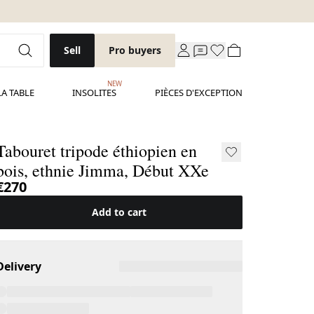
Sell
Pro buyers
NEW
LA TABLE
INSOLITES
PIÈCES D'EXCEPTION
Tabouret tripode éthiopien en
bois, ethnie Jimma, Début XXe
€270
Add to cart
Delivery