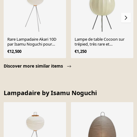
Rare Lampadaire Akari 10D
Lampe de table Cocoon sur
par Isamu Noguchi pour
trépied, très rare et
Ozeki, 1950s
magnifique, de style Mid-
€12,500
€1,250
Century Modern.
Page 1 of 10
Discover more similar items
Lampadaire by Isamu Noguchi