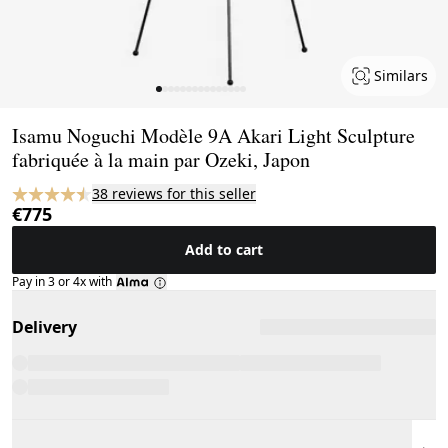
Similars
Page 1 of 15
Isamu Noguchi Modèle 9A Akari Light Sculpture
fabriquée à la main par Ozeki, Japon
38 reviews for this seller
€775
Add to cart
Pay in 3 or 4x with
Delivery