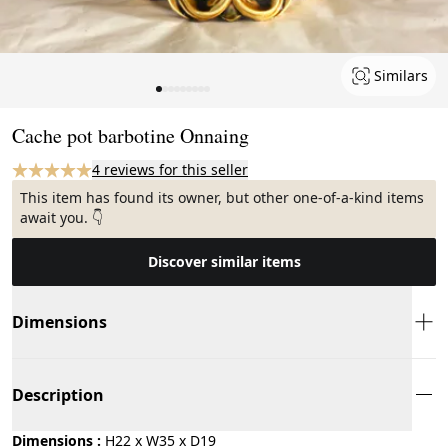
Similars
Page 1 of 9
Cache pot barbotine Onnaing
4 reviews for this seller
This item has found its owner, but other one-of-a-kind items
await you. 👇
Discover similar items
Dimensions
Description
Dimensions :
H22 x W35 x D19