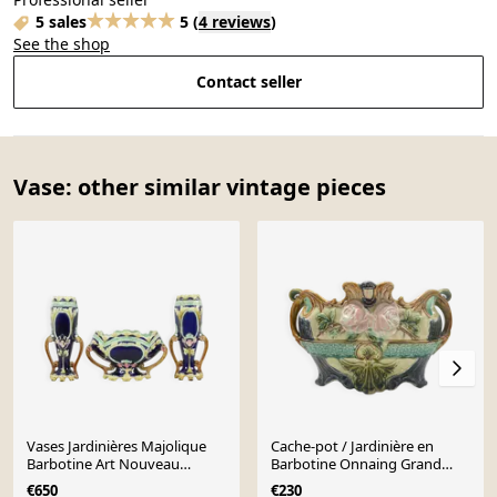
5 sales
5
(
4 reviews
)
See the shop
Contact seller
Vase: other similar vintage pieces
Vases Jardinières Majolique
Cache-pot / Jardinière en
Barbotine Art Nouveau
Barbotine Onnaing Grand
Ensemble de 3
vers 1900 Style Ar
€650
€230