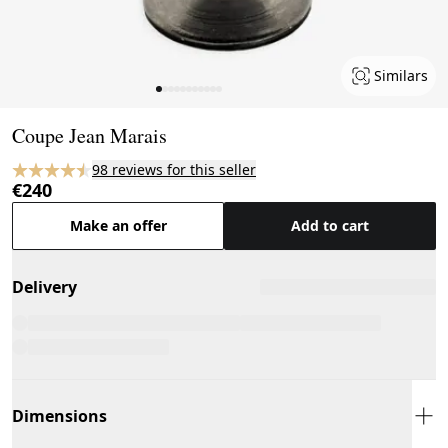
Similars
Page 1 of 11
Coupe Jean Marais
98 reviews for this seller
€240
Make an offer
Add to cart
Delivery
Dimensions