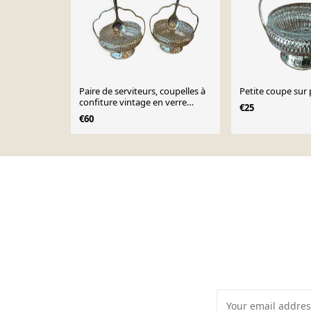
Paire de serviteurs, coupelles à
confiture vintage en verre
€25
moulé et métal argenté
€60
Page 1 of 10