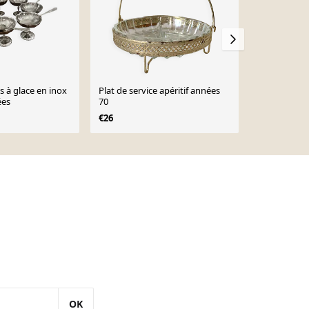
s à glace en inox
Plat de service apéritif années
Salière et cu
ées
70
€80
€26
OK