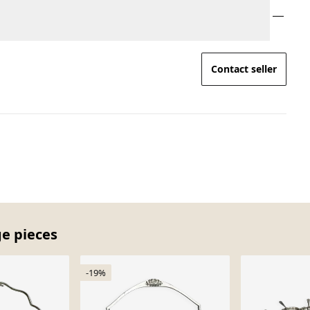
Contact seller
ge pieces
-19%