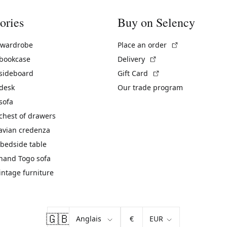
ories
Buy on Selency
(External link)
 wardrobe
Place an order
(External link)
 bookcase
Delivery
(External link)
 sideboard
Gift Card
 desk
Our trade program
sofa
chest of drawers
avian credenza
bedside table
hand Togo sofa
vintage furniture
🇬🇧
€