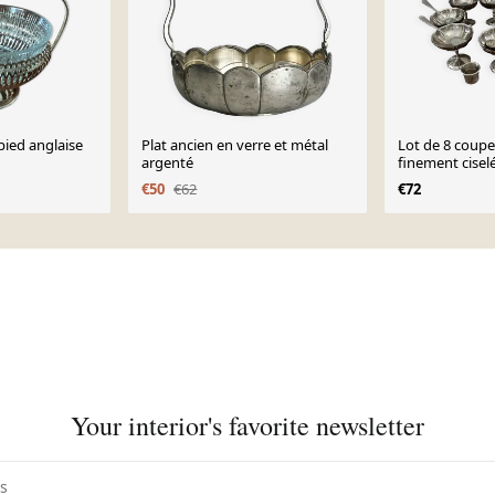
Petite coupe sur pied anglaise
Plat ancien en verre et métal
Lot de 8 coupe
argenté
finement cisel
€50
€62
€72
Your interior's favorite newsletter