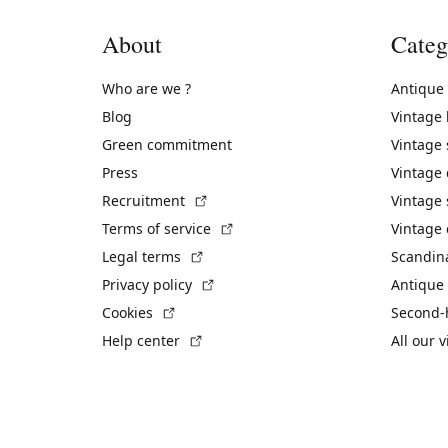
About
Categ
Who are we ?
Antique
Blog
Vintage
Green commitment
Vintage
Press
Vintage
(External link)
Recruitment
Vintage 
(External link)
Terms of service
Vintage 
(External link)
Legal terms
Scandin
(External link)
Privacy policy
Antique 
(External link)
Cookies
Second-
(External link)
Help center
All our 