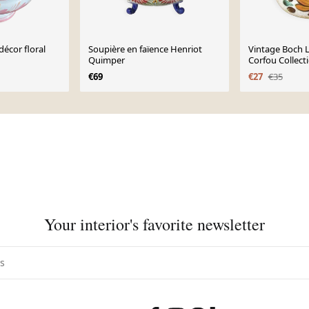
écor floral
Soupière en faïence Henriot
Vintage Boch L
Quimper
Corfou Collect
Service Avec C
€69
€27
€35
Your interior's favorite newsletter