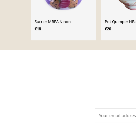
Sucrier MBFA Ninon
Pot Quimper HB d
€18
€20
Page 1 of 10