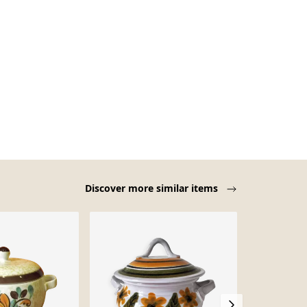
Discover more similar items
-11%