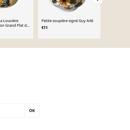
a Louvière
Petite soupière signé Guy Arlé
Bonbonnière
ion Grand Plat de
€11
€34
€38
ouvercle
OK