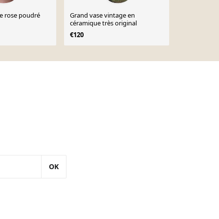
e rose poudré
Grand vase vintage en
Vase miniat
céramique très original
meiping en 
de Meissen 
€120
€18
€20
monochrome
OK