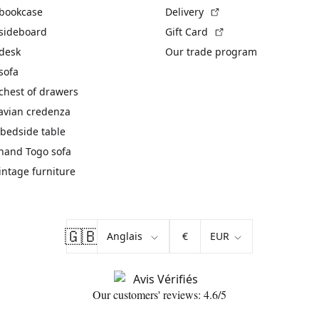
(External link)
 bookcase
Delivery
(External link)
 sideboard
Gift Card
 desk
Our trade program
sofa
chest of drawers
avian credenza
bedside table
hand Togo sofa
vintage furniture
🇬🇧
€
Our customers' reviews: 4.6/5