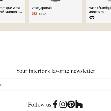
éramique West
Vase Japonais
Vase céramiqu
té saumon et
années 80
€62
€142
€79
Your interior's favorite newsletter
Follow us