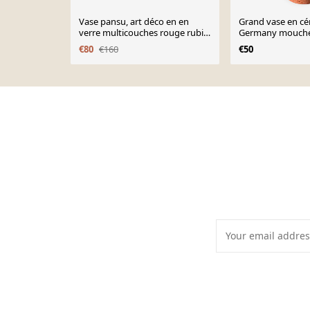
Vase pansu, art déco en en
Grand vase en c
verre multicouches rouge rubis
Germany mouche
moucheté, intérieur blanc
noir
€80
€160
€50
Page 1 of 10