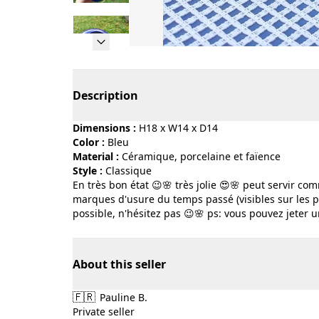
Page 1 of 12
Description
Dimensions :
H18 x W14 x D14
Color :
bleu
Material :
céramique, porcelaine et faïence
Style :
classique
En très bon état 😉🌸 très jolie 😍🌸 peut servir c
marques d'usure du temps passé (visibles sur les p
possible, n'hésitez pas 😉🌸 ps: vous pouvez jeter un
About this seller
🇫🇷
Pauline B.
Private seller