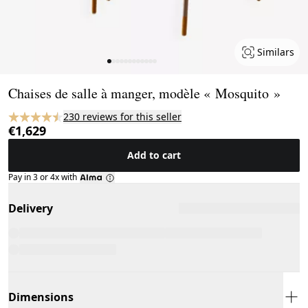
Similars
Page 1 of 12
Chaises de salle à manger, modèle « Mosquito »
230 reviews for this seller
€1,629
Add to cart
Pay in 3 or 4x with
Delivery
Dimensions