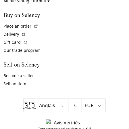
All our vintage furniture
Buy on Selency
(External link)
Place an order
(External link)
Delivery
(External link)
Gift Card
Our trade program
Sell on Selency
Become a seller
Sell an item
🇬🇧
€
Our customers' reviews: 4.6/5