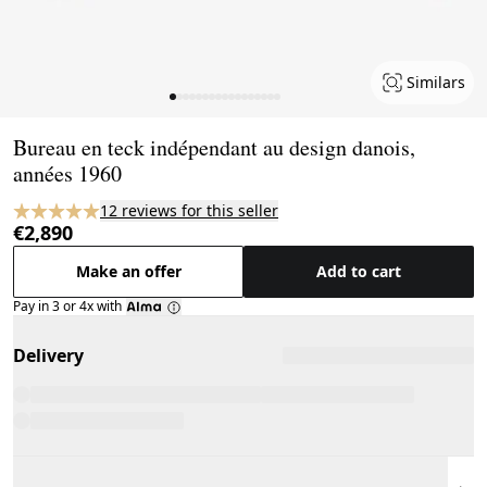
Similars
Page 1 of 17
Bureau en teck indépendant au design danois,
années 1960
12 reviews for this seller
€2,890
Make an offer
Add to cart
Pay in 3 or 4x with
Delivery