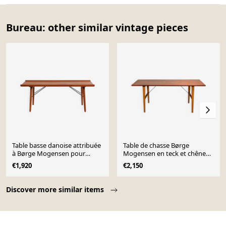
Bureau: other similar vintage pieces
Table basse danoise attribuée
Table de chasse Børge
à Børge Mogensen pour
Mogensen en teck et chêne
Søborg Møbler, années 1950.
pour Søborg Møbelfabrik
€1,920
€2,150
Page 1 of 10
Discover more similar items