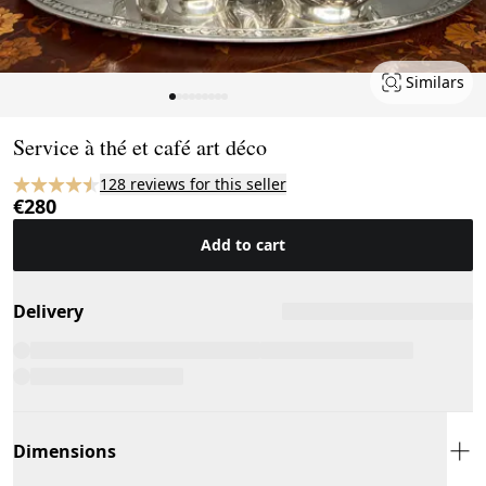
Similars
Page 1 of 9
Service à thé et café art déco
128 reviews for this seller
€280
Add to cart
Delivery
Dimensions