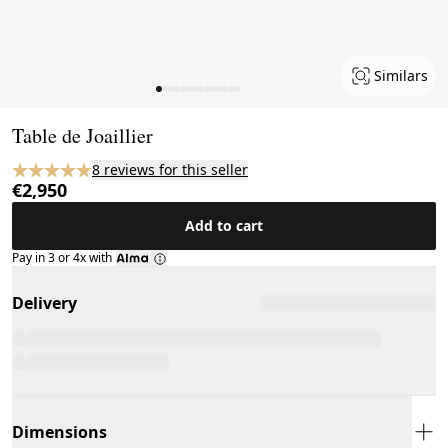
Similars
Page 1 of 14
Table de Joaillier
8 reviews for this seller
€2,950
Add to cart
Pay in 3 or 4x with
Delivery
Dimensions