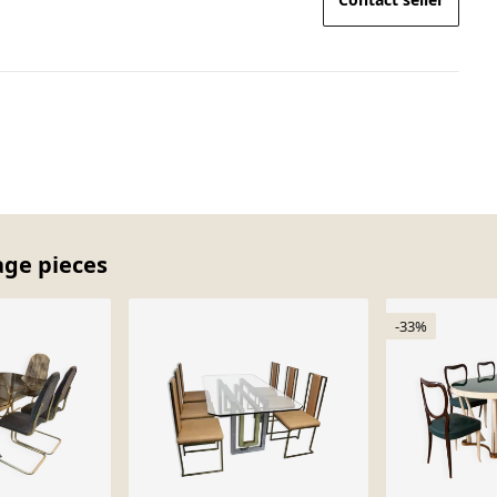
age pieces
-33%