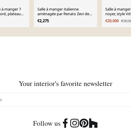
e à manger 7
Salle à manger italienne
Salle à manger
doré, plateau
aménagée par Renato Zevi des
noyer, style Vit
u gris
années 70
1950/1960
€2,275
€20,000
€30,0
Your interior's favorite newsletter
Follow us