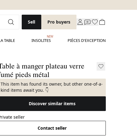
Sell
Pro buyers
NEW
LA TABLE
INSOLITES
PIÈCES D'EXCEPTION
Table à manger plateau verre
fumé pieds métal
This item has found its owner, but other one-of-a-
kind items await you. 👇
Discover similar items
Private seller
Contact seller