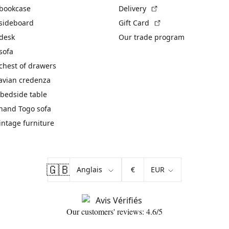
(External link)
 bookcase
Delivery
(External link)
 sideboard
Gift Card
 desk
Our trade program
sofa
chest of drawers
avian credenza
bedside table
hand Togo sofa
vintage furniture
🇬🇧
€
Our customers' reviews: 4.6/5