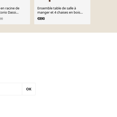
 en racine de
Ensemble table de salle à
Ensemble de
torio Dassi
manger et 4 chaises en bois
chaises et t
massif
conférence
00
€890
€2,250
OK