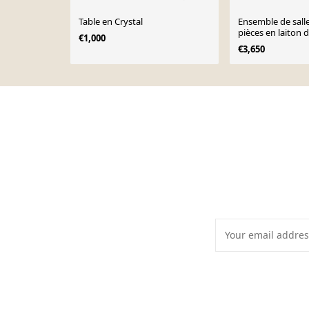
Table en Crystal
Ensemble de sall
pièces en laiton 
€1,000
verre fumé et tiss
€3,650
Page 1 of 10