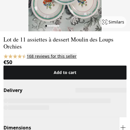
Similars
Page 1 of 8
Lot de 11 assiettes à dessert Moulin des Loups
Orchies
168 reviews for this seller
€50
Add to cart
Delivery
Dimensions