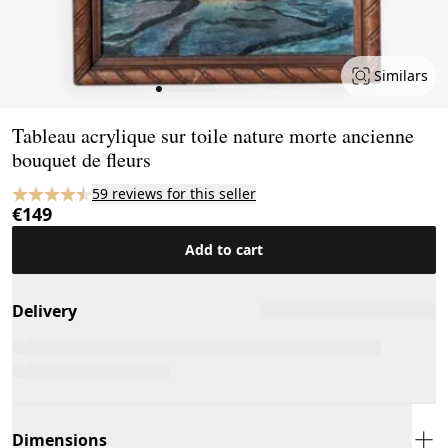
Similars
Page 1 of 10
Tableau acrylique sur toile nature morte ancienne
bouquet de fleurs
59 reviews for this seller
€149
Add to cart
Delivery
Dimensions