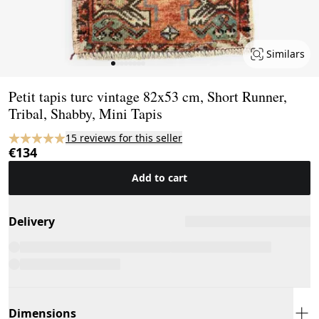
Similars
Page 1 of 8
Petit tapis turc vintage 82x53 cm, Short Runner,
Tribal, Shabby, Mini Tapis
15 reviews for this seller
€134
Add to cart
Delivery
Dimensions