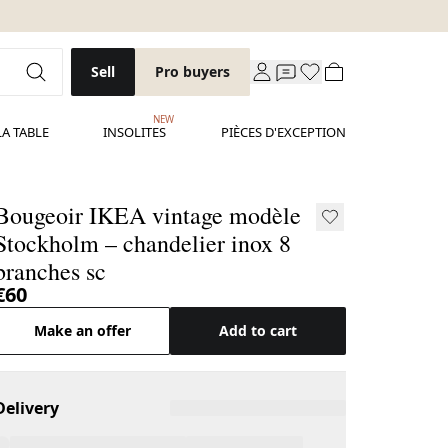
Sell
Pro buyers
NEW
LA TABLE
INSOLITES
PIÈCES D'EXCEPTION
Bougeoir IKEA vintage modèle
Stockholm – chandelier inox 8
branches sc
€60
Make an offer
Add to cart
Delivery