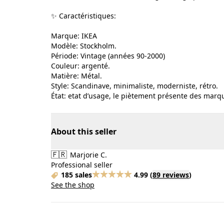
✨ Caractéristiques:
Marque: IKEA
Modèle: Stockholm.
Période: Vintage (années 90-2000)
Couleur: argenté.
Matière: Métal.
Style: Scandinave, minimaliste, moderniste, rétro.
État: etat d’usage, le piètement présente des marq
About this seller
🇫🇷
Marjorie C.
Professional seller
185 sales
4.99
(
89 reviews
)
See the shop