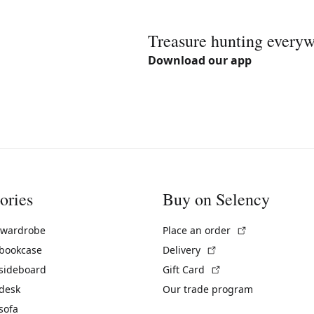
Treasure hunting every
Download our app
ories
Buy on Selency
(External link)
 wardrobe
Place an order
(External link)
 bookcase
Delivery
(External link)
 sideboard
Gift Card
 desk
Our trade program
sofa