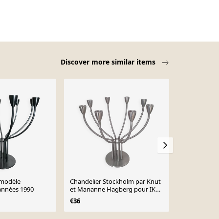
Discover more similar items
 modèle
Chandelier Stockholm par Knut
Chandelier 
années 1990
et Marianne Hagberg pour IKEA
IKEA
/ bougeo
€36
€49