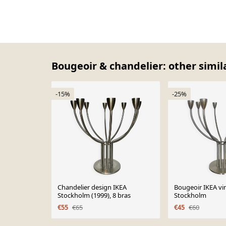
Bougeoir & chandelier: other simil
-15%
-25%
Chandelier design IKEA
Bougeoir IKEA v
Stockholm (1999), 8 bras
Stockholm
€55
€65
€45
€60
Page 1 of 10