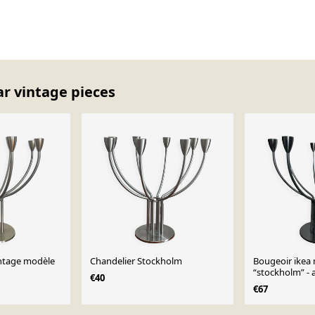
ar vintage pieces
intage modèle
Chandelier Stockholm
Bougeoir ikea
“stockholm” - 
€40
€67