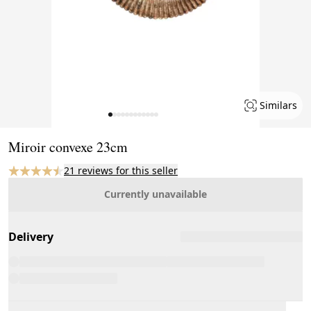
Similars
Page 1 of 12
Miroir convexe 23cm
21 reviews for this seller
Currently unavailable
Delivery