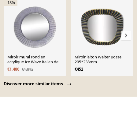
-18%
Miroir mural rond en
Miroir laiton Walter Bosse
acrylique Ice Wave italien des
205*238mm
années 1970 post-moderne
€1,480
€1,812
€452
des années 1980
Page 1 of 10
Discover more similar items