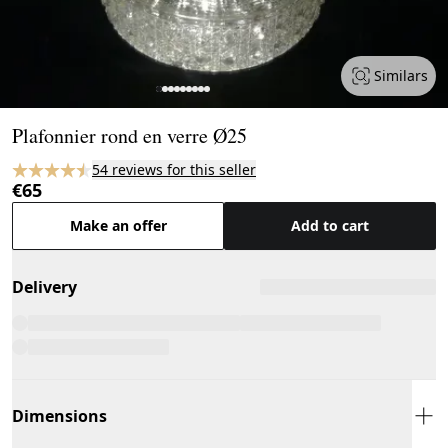
Similars
Page 1 of 9
Plafonnier rond en verre Ø25
54 reviews for this seller
€65
Make an offer
Add to cart
Delivery
Dimensions