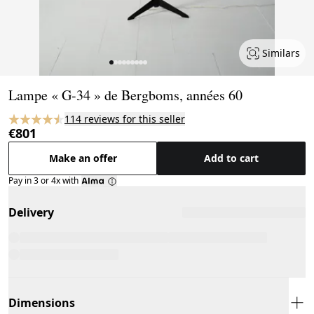
Similars
Page 1 of 9
Lampe « G-34 » de Bergboms, années 60
114 reviews for this seller
€801
Make an offer
Add to cart
Pay in 3 or 4x with
Delivery
Dimensions