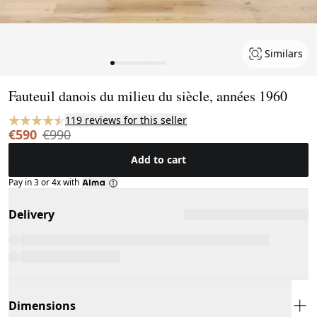
Similars
Page 1 of 13
Fauteuil danois du milieu du siècle, années 1960
119 reviews for this seller
€590
€990
Add to cart
Pay in 3 or 4x with
Delivery
Dimensions