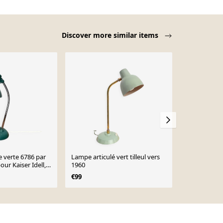
Discover more similar items
 verte 6786 par
Lampe articulé vert tilleul vers
Lampe de bu
our Kaiser Idell,
1960
du siècle par
Escolux All
€99
€837