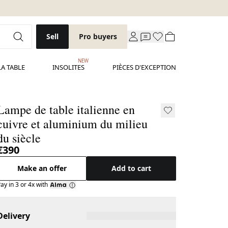
Sell
Pro buyers
NEW
LA TABLE
INSOLITES
PIÈCES D'EXCEPTION
Lampe de table italienne en
cuivre et aluminium du milieu
du siècle
€390
Make an offer
Add to cart
ay in 3 or 4x with
Delivery