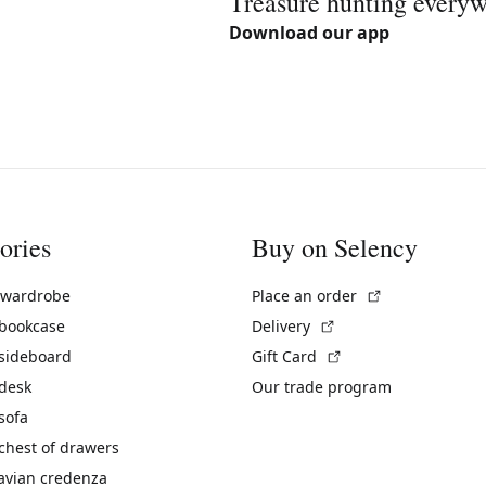
Treasure hunting every
Download our app
ories
Buy on Selency
(External link)
 wardrobe
Place an order
(External link)
 bookcase
Delivery
(External link)
 sideboard
Gift Card
 desk
Our trade program
sofa
chest of drawers
avian credenza