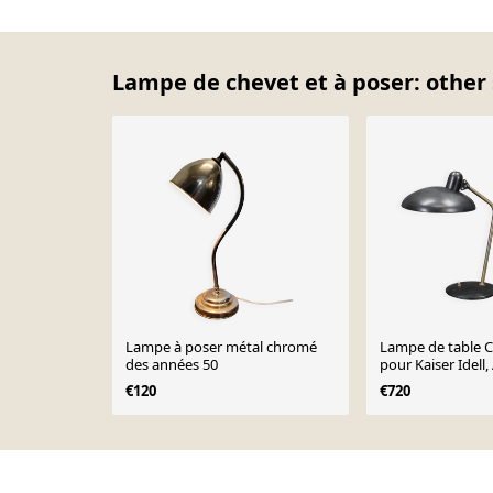
Lampe de chevet et à poser: other 
Lampe à poser métal chromé
Lampe de table Ch
des années 50
pour Kaiser Idell
années 1930
€120
€720
Page 1 of 10