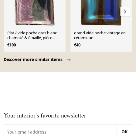
Plat / vide poche gres blanc
grand vide poche vintage en
chamoté & émaillé, pièce
céramique
d'atelier signée 1970
€100
€40
Page 1 of 10
Discover more similar items
Your interior's favorite newsletter
OK