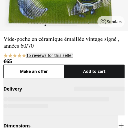
Similars
Page 1 of 19
Vide-poche en céramique émaillée vintage signé ,
années 60/70
15 reviews for this seller
€65
Make an offer
Add to cart
Delivery
Dimensions