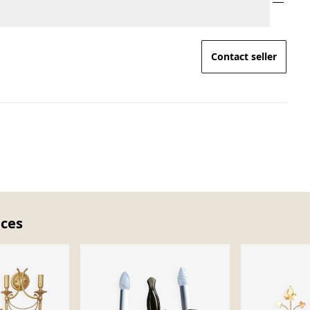
Contact seller
eces