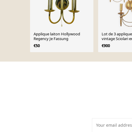
Applique laiton Hollywood
Lot de 3 appliqu
Regency Je Fassung
vintage Sciolari 
or italien années
€50
€900
Page 1 of 10