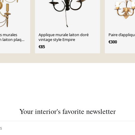
es murales
Applique murale laiton doré
Paire d’appliq
en laiton plaqué
vintage style Empire
€300
 1960
€85
Your interior's favorite newsletter