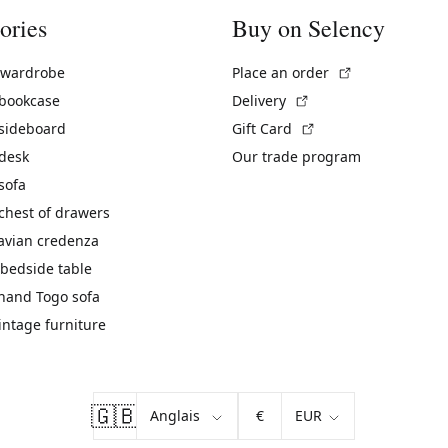
ories
Buy on Selency
(External link)
 wardrobe
Place an order
(External link)
 bookcase
Delivery
(External link)
 sideboard
Gift Card
 desk
Our trade program
sofa
chest of drawers
avian credenza
bedside table
hand Togo sofa
vintage furniture
🇬🇧
€