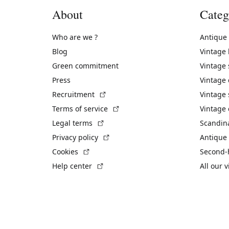
About
Categ
Who are we ?
Antique
Blog
Vintage
Green commitment
Vintage
Press
Vintage
(External link)
Recruitment
Vintage 
(External link)
Terms of service
Vintage 
(External link)
Legal terms
Scandin
(External link)
Privacy policy
Antique 
(External link)
Cookies
Second-
(External link)
Help center
All our 