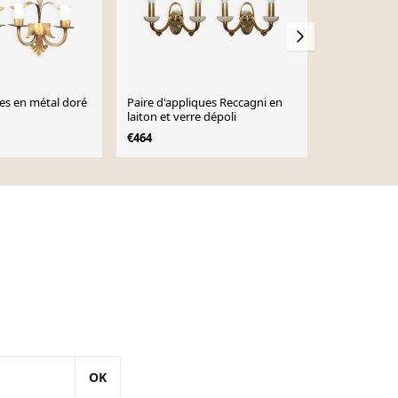
ues en métal doré
Paire d'appliques Reccagni en
Applique vi
laiton et verre dépoli
à décor de fl
€464
€195
OK