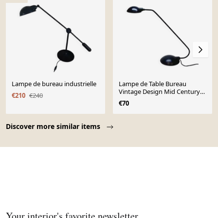
Lampe de bureau industrielle
Lampe de Table Bureau
Vintage Design Mid Century
€210
€240
Nuova Veneta Lumi Italy
€70
Noire
Page 1 of 10
Discover more similar items
Your interior's favorite newsletter