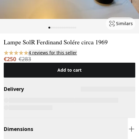
Similars
Page 1 of 15
Lampe SolR Ferdinand Solére circa 1969
4 reviews for this seller
€250
€283
Add to cart
Delivery
Dimensions