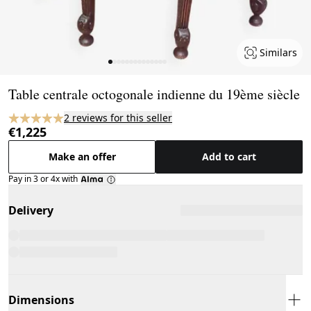
Similars
Page 1 of 14
Table centrale octogonale indienne du 19ème siècle
2 reviews for this seller
€1,225
Make an offer
Add to cart
Pay in 3 or 4x with
Delivery
Dimensions