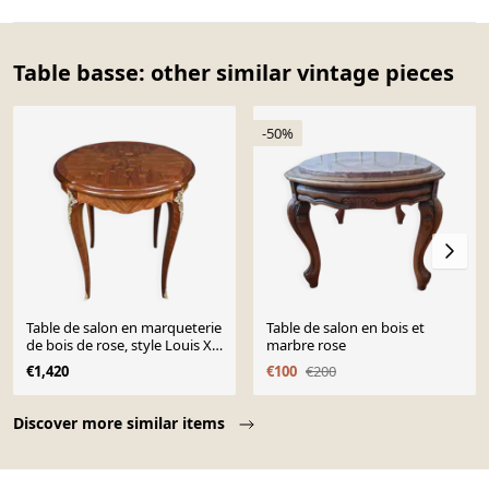
Table basse: other similar vintage pieces
-50%
Table de salon en marqueterie
Table de salon en bois et
de bois de rose, style Louis XV
marbre rose
– Milieu XXe
€1,420
€100
€200
Page 1 of 10
Discover more similar items