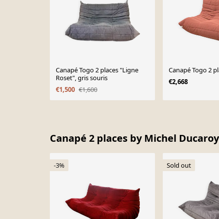
Canapé Togo 2 places "Ligne
Canapé Togo 2 pl
Roset", gris souris
€2,668
€1,500
€1,600
Page 1 of 10
Canapé 2 places by Michel Ducaroy
-3%
Sold out