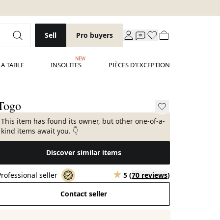
Sell
Pro buyers
NEW
LA TABLE
INSOLITES
PIÈCES D'EXCEPTION
Togo
This item has found its owner, but other one-of-a-
kind items await you. 👇
Discover similar items
Professional seller
5
(
70 reviews
)
Contact seller