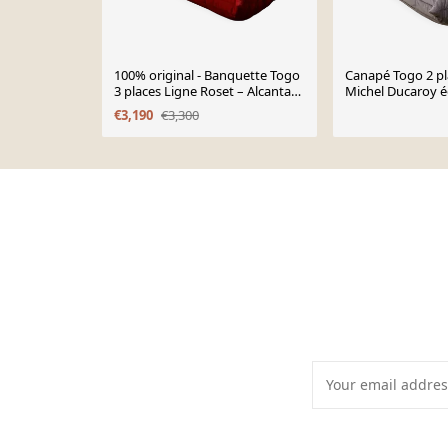
100% original - Banquette Togo
Canapé Togo 2 pl
3 places Ligne Roset – Alcantara
Michel Ducaroy é
rouge (Goya
Roset, 1970
€3,190
€3,300
Page 1 of 10