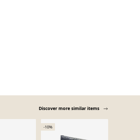
Discover more similar items
-10%
-3%