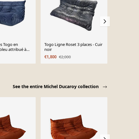
es Togo en
Togo Ligne Roset 3 places - Cuir
100% origin
bleu attribué à
noir
3 places Lig
y pour Ligne
rouge (Goya
€1,800
€2,000
€3,190
€3,3
 1970
See the entire Michel Ducaroy collection