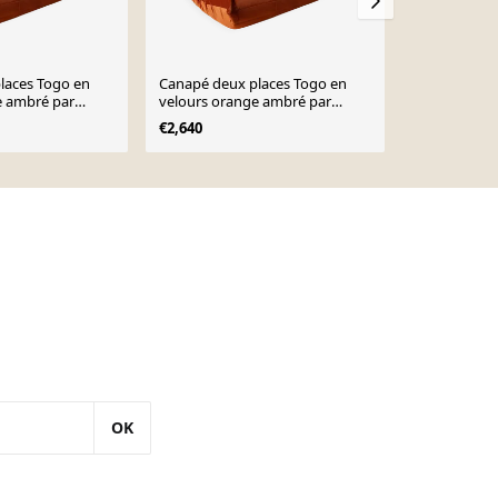
laces Togo en
Canapé deux places Togo en
Canapé trois
e ambré par
velours orange ambré par
velours bleu
y pour Ligne
Michel Ducaroy pour Ligne
Ducaroy pou
€2,640
€3,380
Roset, 1973
OK