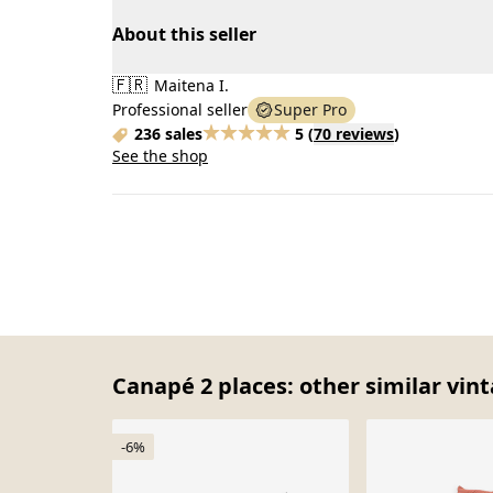
About this seller
🇫🇷
Maitena I.
Professional seller
Super Pro
236 sales
5
(
70 reviews
)
See the shop
Canapé 2 places: other similar vin
-6%