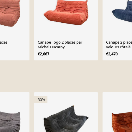
aces
Canapé Togo 2 places par
Canapé 2 plac
Michel Ducaroy
velours côtelé 
Michel Ducaro
€2,667
€2,470
Roset, années
-30%