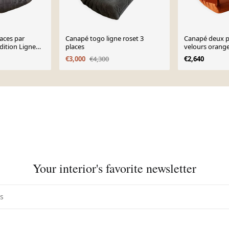
aces par
Canapé togo ligne roset 3
Canapé deux p
dition Ligne
places
velours orang
Michel Ducaro
€3,000
€4,300
€2,640
Roset, 1973
Your interior's favorite newsletter