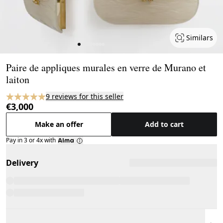
Similars
Page 1 of 9
Paire de appliques murales en verre de Murano et
laiton
9 reviews for this seller
€3,000
Make an offer
Add to cart
Pay in 3 or 4x with
Delivery