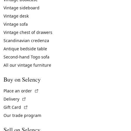
Vintage sideboard
Vintage desk
Vintage sofa
Vintage chest of drawers
Scandinavian credenza
Antique bedside table
Second-hand Togo sofa
All our vintage furniture
Buy on Selency
(External link)
Place an order
(External link)
Delivery
(External link)
Gift Card
Our trade program
Sell on Selency