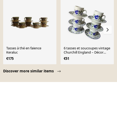
Tasses à thé en faïence
6 tasses et soucoupes vintage
Keraluc
Churchill England – Décor
floral
€175
€51
Page 1 of 10
Discover more similar items