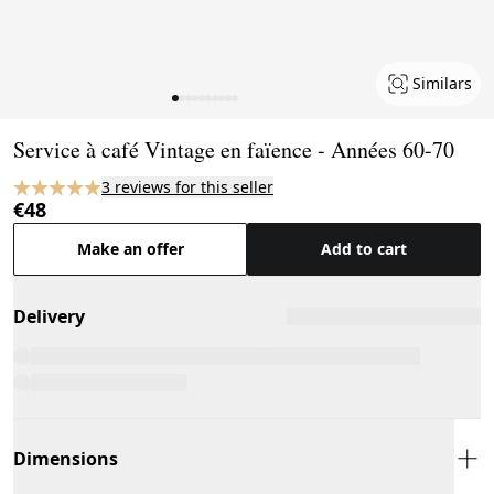
Similars
Page 1 of 10
Service à café Vintage en faïence - Années 60-70
3 reviews for this seller
€48
Make an offer
Add to cart
Delivery
Dimensions