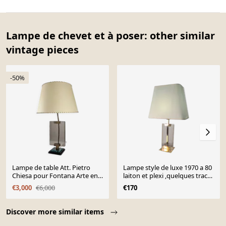
Lampe de chevet et à poser: other similar
vintage pieces
-50%
Lampe de table Att. Pietro
Lampe style de luxe 1970 a 80
Chiesa pour Fontana Arte en
laiton et plexi ,quelques trace
verre et laiton
usure , 65x40 d origine
€3,000
€6,000
€170
Page 1 of 10
Discover more similar items