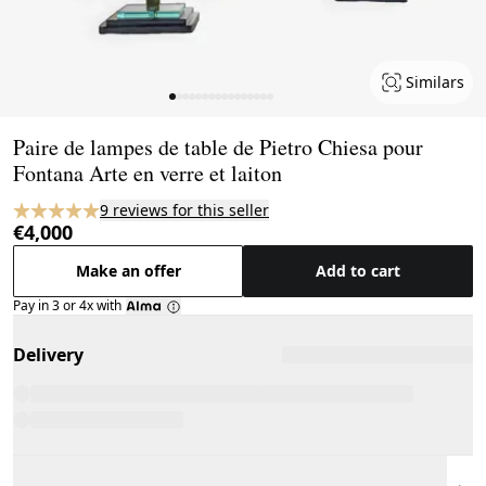
Similars
Page 1 of 16
Paire de lampes de table de Pietro Chiesa pour
Fontana Arte en verre et laiton
9 reviews for this seller
€4,000
Make an offer
Add to cart
Pay in 3 or 4x with
Delivery