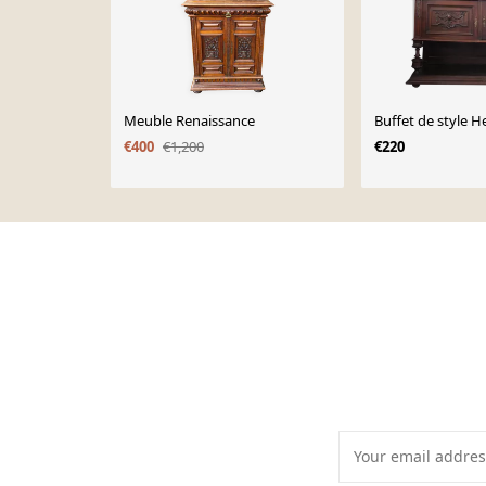
Meuble Renaissance
Buffet de style He
€400
€1,200
€220
Page 1 of 10