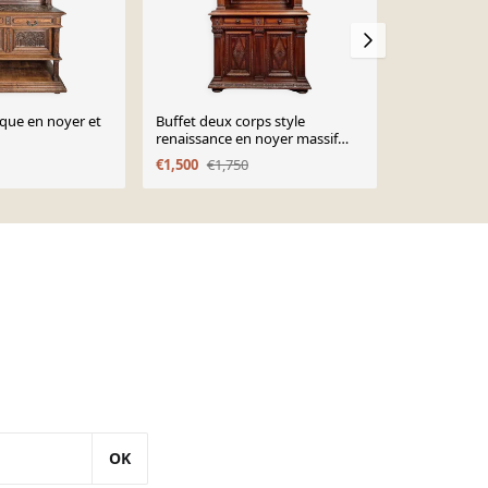
que en noyer et
Buffet deux corps style
Buffet basqu
renaissance en noyer massif
chêne, déb
vers 1850
€1,500
€1,750
€660
OK