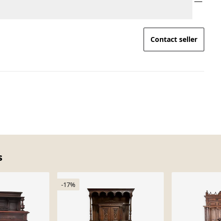
Contact seller
s
-17%