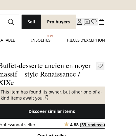
Sell
Pro buyers
NEW
LA TABLE
INSOLITES
PIÈCES D'EXCEPTION
Buffet-desserte ancien en noyer
massif – style Renaissance /
XIXe
This item has found its owner, but other one-of-a-
kind items await you. 👇
Discover similar items
Professional seller
4.88
(
33 reviews
)
Contact seller