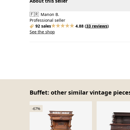
About this seller
🇫🇷
Manon B.
Professional seller
92 sales
4.88
(
33 reviews
)
See the shop
Buffet: other similar vintage piece
-67%