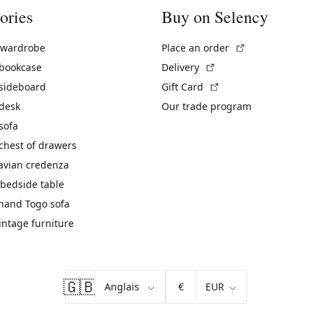
ories
Buy on Selency
(External link)
 wardrobe
Place an order
(External link)
 bookcase
Delivery
(External link)
 sideboard
Gift Card
 desk
Our trade program
sofa
chest of drawers
avian credenza
bedside table
hand Togo sofa
vintage furniture
🇬🇧
€