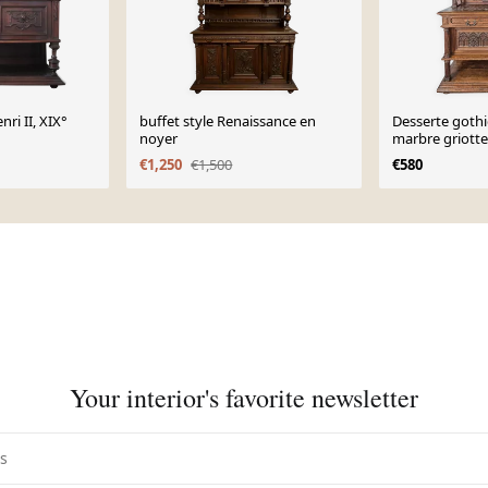
nri II, XIX°
buffet style Renaissance en
Desserte gothi
noyer
marbre griotte
€1,250
€1,500
€580
Your interior's favorite newsletter