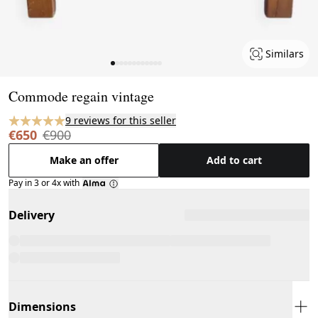
Similars
Page 1 of 12
Commode regain vintage
9 reviews for this seller
€650
€900
Make an offer
Add to cart
Pay in 3 or 4x with
Delivery
Dimensions