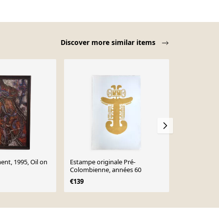
Discover more similar items
nt, 1995, Oil on
Estampe originale Pré-
Jean-henri b
Colombienne, années 60
visages.lino
€139
€120