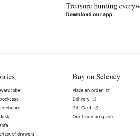
Treasure hunting every
Download our app
ories
Buy on Selency
(External link)
 wardrobe
Place an order
(External link)
 bookcase
Delivery
(External link)
 sideboard
Gift Card
 desk
Our trade program
sofa
chest of drawers