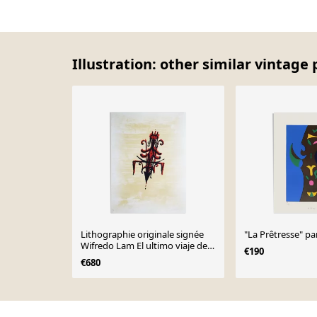
Illustration: other similar vintage 
Lithographie originale signée
"La Prêtresse" p
Wifredo Lam El ultimo viaje del
€190
buque fantasma - 7 1976
€680
Page 1 of 10