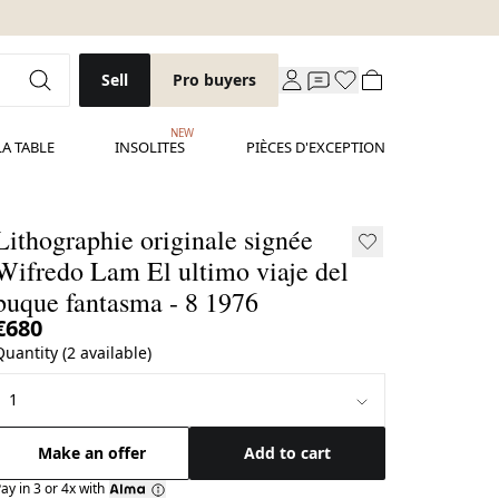
Sell
Pro buyers
NEW
LA TABLE
INSOLITES
PIÈCES D'EXCEPTION
Lithographie originale signée
Wifredo Lam El ultimo viaje del
buque fantasma - 8 1976
€680
Quantity (2 available)
Make an offer
Add to cart
ay in 3 or 4x with