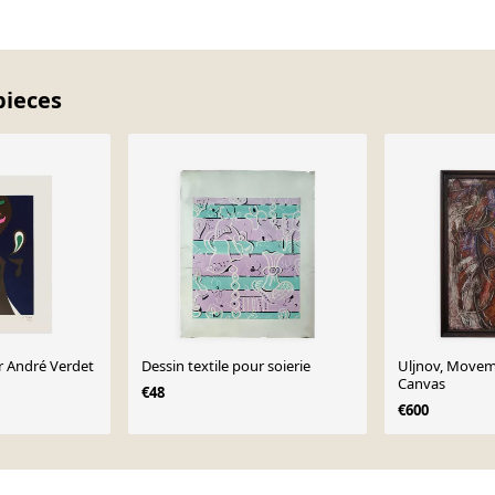
pieces
ar André Verdet
Dessin textile pour soierie
Uljnov, Moveme
Canvas
€48
€600