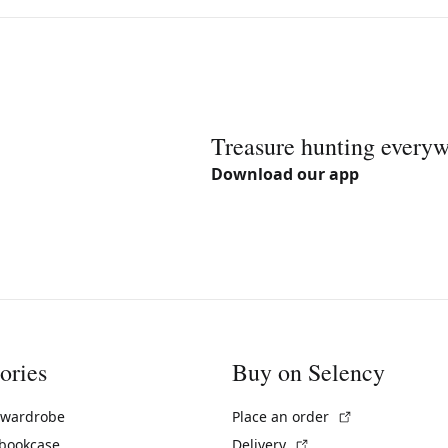
Treasure hunting every
Download our app
ories
Buy on Selency
(External link)
 wardrobe
Place an order
(External link)
 bookcase
Delivery