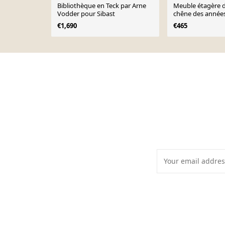
Bibliothèque en Teck par Arne
Meuble étagère 
Vodder pour Sibast
chêne des année
€1,690
€465
Page 1 of 10