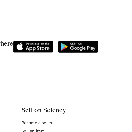
where
Sell on Selency
Become a seller
Sell an item