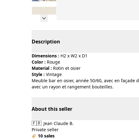
Page 1 of 8
Description
Dimensions :
H2 x W2 x D1
Color :
rouge
Material :
rotin et osier
Style :
vintage
Meuble bar en osier, année 50/60, avec en façade dé
avec un rayon et rangement bouteilles.
About this seller
🇫🇷
Jean Claude B.
Private seller
10 sales