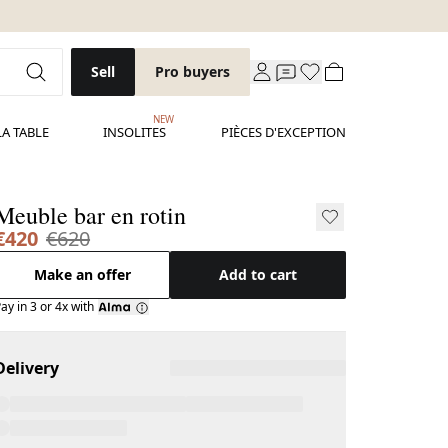
Sell
Pro buyers
NEW
LA TABLE
INSOLITES
PIÈCES D'EXCEPTION
Meuble bar en rotin
€420
€620
Make an offer
Add to cart
ay in 3 or 4x with
Delivery