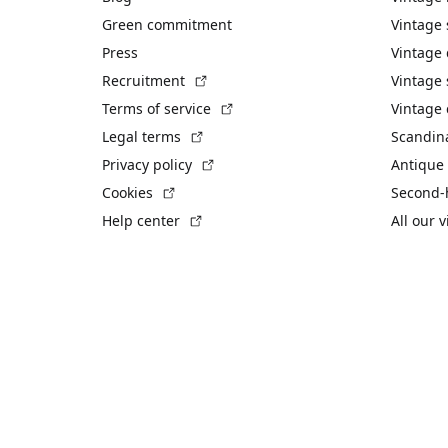
Green commitment
Vintage
Press
Vintage
(External link)
Recruitment
Vintage 
(External link)
Terms of service
Vintage 
(External link)
Legal terms
Scandin
(External link)
Privacy policy
Antique 
(External link)
Cookies
Second-
(External link)
Help center
All our 