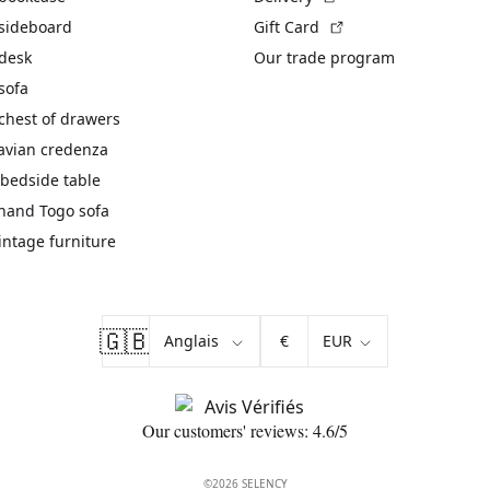
(External link)
 sideboard
Gift Card
 desk
Our trade program
sofa
chest of drawers
avian credenza
bedside table
hand Togo sofa
vintage furniture
🇬🇧
€
Our customers' reviews: 4.6/5
©2026 SELENCY