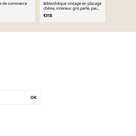
re de commerce
Bibliothèque vintage en placage
Bibliothèque
chêne, intérieur gris perle, pied
chêne, intéri
en métal
en métal
€318
€318
OK