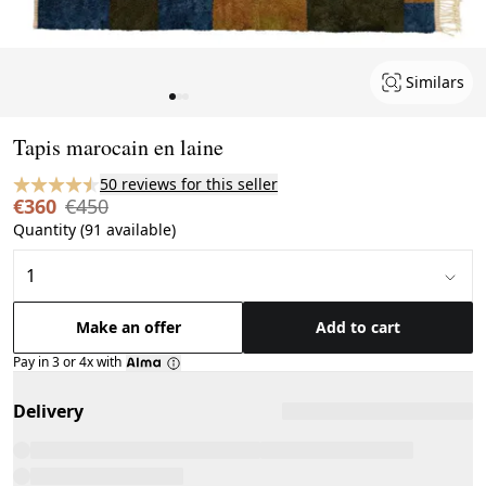
Similars
Page 1 of 3
Tapis marocain en laine
50 reviews for this seller
€360
€450
Quantity (91 available)
Make an offer
Add to cart
Pay in 3 or 4x with
Delivery