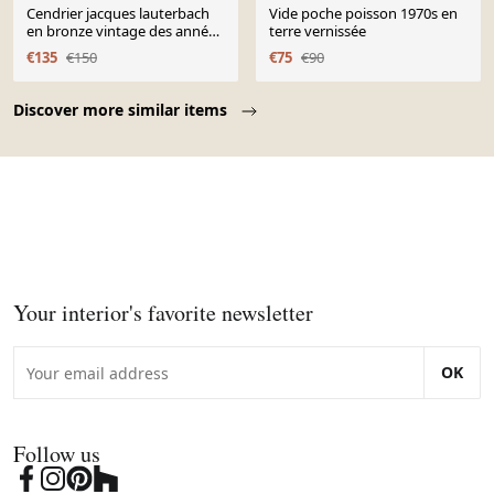
Cendrier jacques lauterbach
Vide poche poisson 1970s en
en bronze vintage des années
terre vernissée
1960 forme de poisson
€135
€150
€75
€90
Page 1 of 10
Discover more similar items
Your interior's favorite newsletter
OK
Follow us