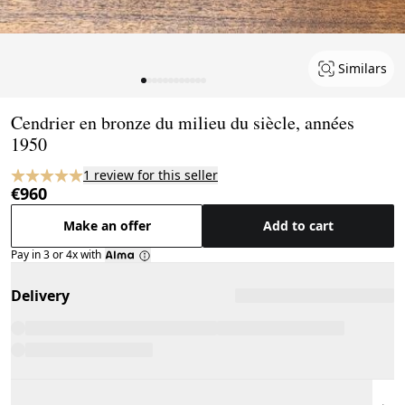
Similars
Page 1 of 12
Cendrier en bronze du milieu du siècle, années
1950
1 review for this seller
€960
Make an offer
Add to cart
Pay in 3 or 4x with
Delivery