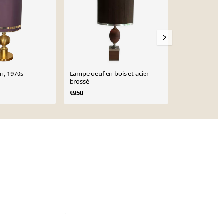
n, 1970s
Lampe oeuf en bois et acier
Lampe vinta
brossé
1970s
€950
€150
€169