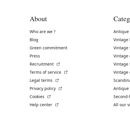
About
Categ
Who are we ?
Antique
Blog
Vintage
Green commitment
Vintage
Press
Vintage
(External link)
Recruitment
Vintage 
(External link)
Terms of service
Vintage 
(External link)
Legal terms
Scandin
(External link)
Privacy policy
Antique 
(External link)
Cookies
Second-
(External link)
Help center
All our 