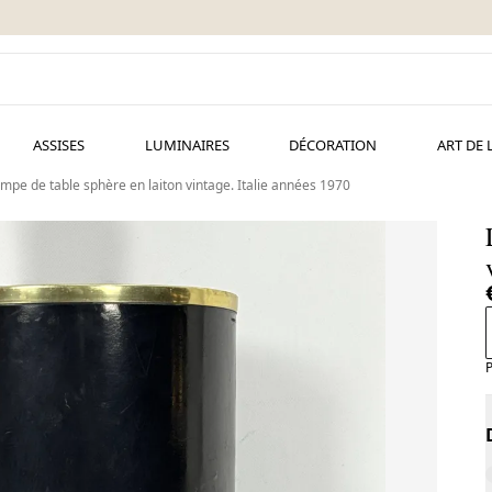
ASSISES
LUMINAIRES
DÉCORATION
ART DE 
mpe de table sphère en laiton vintage. Italie années 1970
P