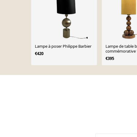
Lampe à poser Philippe Barbier
Lampe de table b
commémorative f
€420
main, pays-bas, 
€395
Page 1 of 10