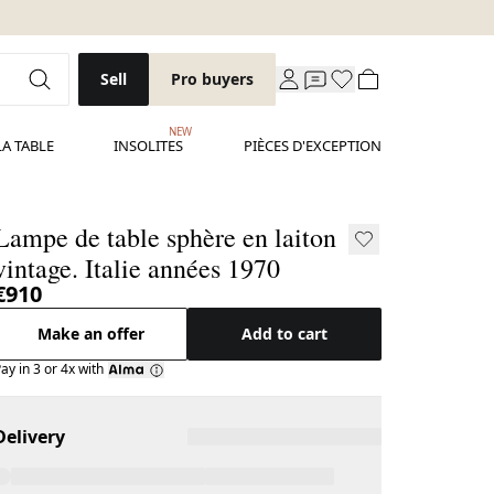
Sell
Pro buyers
NEW
LA TABLE
INSOLITES
PIÈCES D'EXCEPTION
Lampe de table sphère en laiton
vintage. Italie années 1970
€910
Make an offer
Add to cart
ay in 3 or 4x with
Delivery