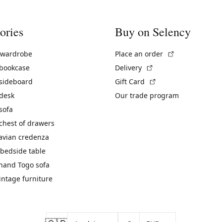
ories
Buy on Selency
(External link)
 wardrobe
Place an order
(External link)
 bookcase
Delivery
(External link)
 sideboard
Gift Card
 desk
Our trade program
sofa
chest of drawers
avian credenza
bedside table
hand Togo sofa
vintage furniture