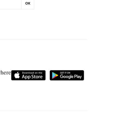
OK
where