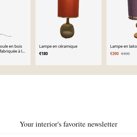
oule en bois
Lampe en céramique
Lampe en laito
abriquée à la
€180
€390
€490
1976
Your interior's favorite newsletter