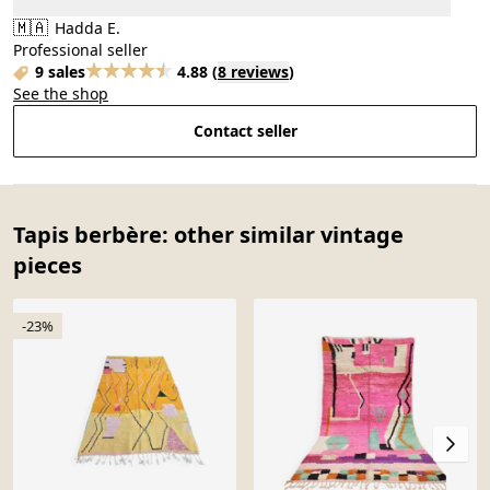
🇲🇦
Hadda E.
Professional seller
9 sales
4.88
(
8 reviews
)
See the shop
Contact seller
Tapis berbère: other similar vintage
pieces
-23%