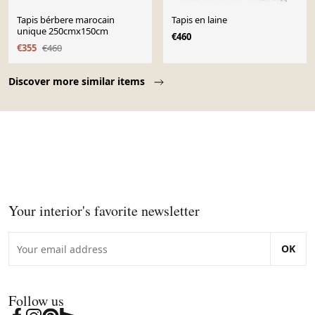
Tapis bérbere marocain
Tapis en laine
unique 250cmx150cm
€460
€355
€460
Page 1 of 10
Discover more similar items
Your interior's favorite newsletter
OK
Follow us