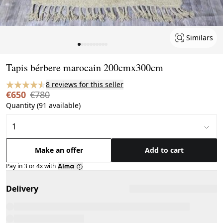
Similars
Page 1 of 10
Tapis bérbere marocain 200cmx300cm
8 reviews for this seller
€650
€780
Quantity (91 available)
Make an offer
Add to cart
Pay in 3 or 4x with
Delivery