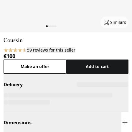
Similars
Page 1 of 6
Coussin
59 reviews for this seller
€100
Make an offer
Add to cart
Delivery
Dimensions